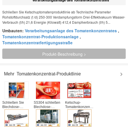
Schließen Sie Ketschuptomatenproduktlinie ab Technische Parameter
Rohstoffdurchsatz (t /d) 250-300 Verdampfungsform Drei-Effektvakuum Wasser-
Verbrauch (t/h) 21,6 Energie (Kilowatt) 412,4 Dampfverbrauch (t/h) 5...
Umbauten:
Verarbeitungsanlage des Tomatenkonzentrates
,
Tomatenkonzentrat-Produktionsanlage
,
Tomatenkonzentratfertigungsstraße
Produkt-Beschreibung >
Mehr
Tomatenkonzentrat-Produktlinie
Schließen Sie
SS304 schließen
Ketschup-
Blechdose-
Blechdose-
Tomatenkonzentrat-
Ketschup-
Ketschup-
Fertigungsstraße
Tomatenkonzentrat-
Tomatenkonzentrat-
kundengebundene
Fertigungsstraße-
Fertigungsstraße-
Größen-einfache
1-jährige Garantie
1-jährige Garantie
Operation des