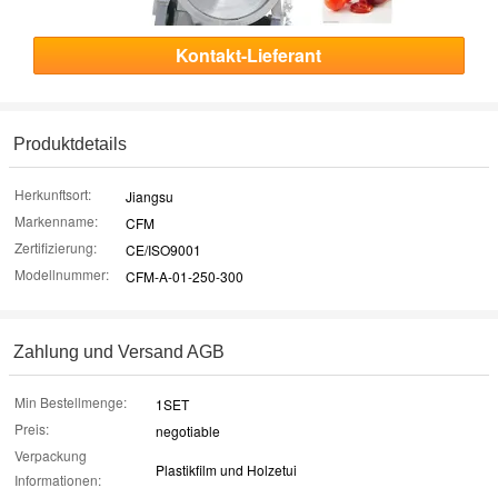
Kontakt-Lieferant
Produktdetails
Herkunftsort:
Jiangsu
Markenname:
CFM
Zertifizierung:
CE/ISO9001
Modellnummer:
CFM-A-01-250-300
Zahlung und Versand AGB
Min Bestellmenge:
1SET
Preis:
negotiable
Verpackung
Plastikfilm und Holzetui
Informationen: