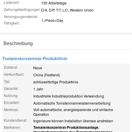
Lieferzeit:
150 Arbeitstage
Zahlungsbedingungen:
D/A, D/P, T/T, L/C, Western Union
Versorgungsmaterial-
1+Piece+Day
Fähigkeit:
Beschreibung
Tomatenkonzentrat-Produktlinie
Zustand:
Neue
Herkunftsort:
China (Festland)
Typ:
schlüsselfertige Produktlinie
Garantie:
1 Jahr
Nutzung:
Industrielle Industrieproduktion Verwendung
Einzelteil:
Automatische Tomatenmarmeladenverarbeitung
Merkmal:
Voll-automatische, energiesparende und einfache
Operation
Kundendienst:
Ingenieure können Installation übersee anstreben
Markieren:
Tomatenkonzentrat-Produktionsanlage
,
Verarbeitungsanlage des Tomatenkonzentrates