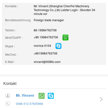
Kontakte :
Mr. Vincent (Shanghai ChenFei Machinery
Technology Co.,Ltd)
Letzter Login : Stunden 34
minuts vor
Berufsbezeichnung
Foreign trade manager
:
Telefon :
86-19984763706
+86 19984763706
WHATSAPP :
monica-0104
Skype :
+8619984763706
WeChat :
E-Mail :
vincent@0086c.com
Kontakt
Mr. Vincent
0086-512-57605966