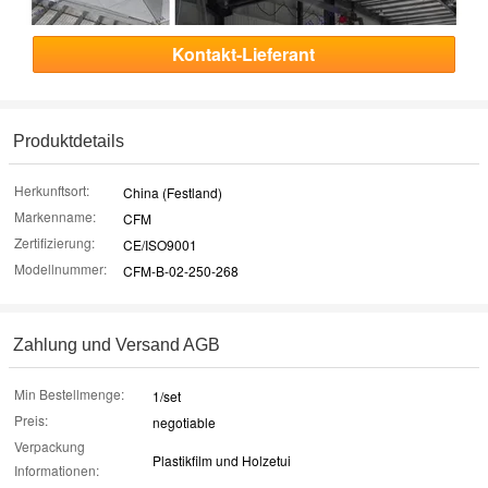
Kontakt-Lieferant
Produktdetails
Herkunftsort:
China (Festland)
Markenname:
CFM
Zertifizierung:
CE/ISO9001
Modellnummer:
CFM-B-02-250-268
Zahlung und Versand AGB
Min Bestellmenge:
1/set
Preis:
negotiable
Verpackung
Plastikfilm und Holzetui
Informationen: