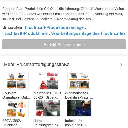
Saft-und Stau-Produktlinie Cili Qualitätssicherung: Chenfei-Maschinerie-Vision
wird am Aufbau eines weltberühmten Unternehmens in der Nahrung der Welt,
im Obst und Gemüse in, Molkerei, Gesamtlösung des schl...
Umbauten:
Fruchtsaft-Produktionsanlage
,
Fruchtsaft-Produktlinie
,
Verarbeitungsanlage des Fruchtsaftes
Produkt-Beschreibung >
Mehr
Fruchtsaftfertigungsstraße
Coustom-
Materielle CFM-B-
Automatisches
Granatapfel-Saft-
03-26T Silber-
Edelstahl-Material
Fertigungsstraße
Farbe der
der Kiwi-
5T/Zertifikat H
Guajava-Frucht
Fruchtsaft-
ISO9001
Saftverarbeitungs-
Fertigungsstraße-
Ausrüstungs-
304
SS304
220V / 380V
Hohe
Industrielle
Fruchtsaft-
Leistungsfähigkeits-
komplette Cili-