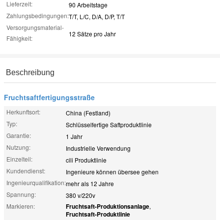
Lieferzeit:
90 Arbeitstage
Zahlungsbedingungen:
T/T, L/C, D/A, D/P, T/T
Versorgungsmaterial-
12 Sätze pro Jahr
Fähigkeit:
Beschreibung
Fruchtsaftfertigungsstraße
Herkunftsort:
China (Festland)
Typ:
Schlüsselfertige Saftproduktlinie
Garantie:
1 Jahr
Nutzung:
Industrielle Verwendung
Einzelteil:
cili Produktlinie
Kundendienst:
Ingenieure können übersee gehen
Ingenieurqualifikation:
mehr als 12 Jahre
Spannung:
380 v/220v
Markieren:
Fruchtsaft-Produktionsanlage
,
Fruchtsaft-Produktlinie