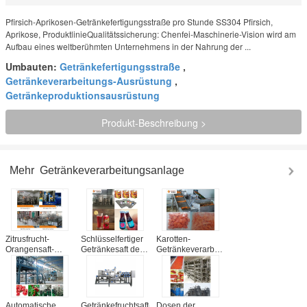
Pfirsich-Aprikosen-Getränkefertigungsstraße pro Stunde SS304 Pfirsich,
Aprikose, ProduktlinieQualitätssicherung: Chenfei-Maschinerie-Vision wird am
Aufbau eines weltberühmten Unternehmens in der Nahrung der ...
Umbauten:
Getränkefertigungsstraße
,
Getränkeverarbeitungs-Ausrüstung
,
Getränkeproduktionsausrüstung
Produkt-Beschreibung >
Mehr
Getränkeverarbeitungsanlage
Zitrusfrucht-
Schlüsselfertiger
Karotten-
Orangensaft-
Getränkesaft der
Getränkeverarbeitungsanlage-
Getränkeverarbeitungsanlage-
Wachsbeeress304,
voll automatische
aseptische
der Linie der
einfache
Karton-Flaschen-
maschinellen
Operations-1-
Art
Bearbeitung CFM-
jährige Garantie
B-07 macht
Automatische
Getränkefruchtsaft-
Dosen der