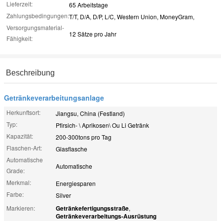
Lieferzeit:
65 Arbeitstage
Zahlungsbedingungen:
T/T, D/A, D/P, L/C, Western Union, MoneyGram,
Versorgungsmaterial-
12 Sätze pro Jahr
Fähigkeit:
Beschreibung
Getränkeverarbeitungsanlage
Herkunftsort:
Jiangsu, China (Festland)
Typ:
Pfirsich- \ Aprikosen\ Ou Li Getränk
Kapazität:
200-300tons pro Tag
Flaschen-Art:
Glasflasche
Automatische
Automatische
Grade:
Merkmal:
Energiesparen
Farbe:
Silver
Markieren:
Getränkefertigungsstraße
,
Getränkeverarbeitungs-Ausrüstung