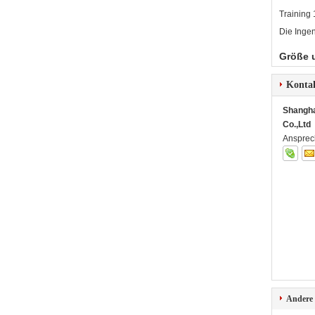
Training 
Die Ingen
Größe 
Konta
Shangha
Co.,Ltd
Ansprec
Andere