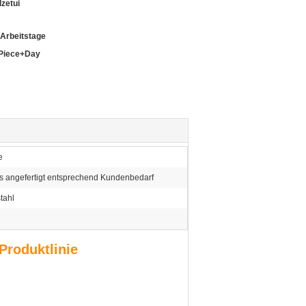
lzetui
 Arbeitstage
Piece+Day
e
 angefertigt entsprechend Kundenbedarf
tahl
Produktlinie