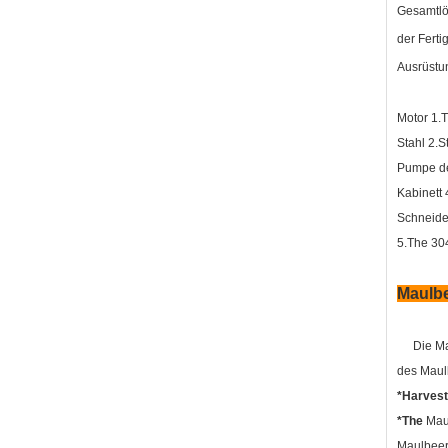
Gesamtlö
der Ferti
Ausrüstun
Motor 1.
Stahl 2.S
Pumpe de
Kabinett 
Schneide
5.The 304
Maulbe
Die M
des Maulb
*Harvest
*The
Maul
Maulbeer