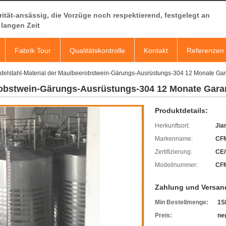
rität-ansässig, die Vorzüge noch respektierend, festgelegt an
 langen Zeit
Fabrik Tour
Qualitätskontrolle
Kontakt
Referenzen
delstahl-Material der Maulbeerobstwein-Gärungs-Ausrüstungs-304 12 Monate Gar
robstwein-Gärungs-Ausrüstungs-304 12 Monate Garan
Produktdetails:
Herkunftsort:
Jia
Markenname:
CF
Zertifizierung:
CE/
Modellnummer:
CF
Zahlung und Versan
Min Bestellmenge:
1S
Preis:
ne