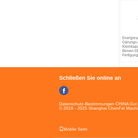
Energies
Gärungs-
Kleinkapa
Birnen-O
Fertigun
Schließen Sie online an
Datenschutz-Bestimmungen
CHINA Gut Q
© 2018 - 2025 Shanghai ChenFei Machine
Mobile Seite