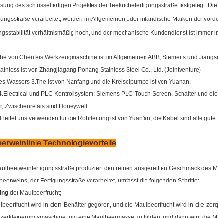
sung des schlüsselfertigen Projektes der Teeküchefertigungsstraße festgelegt. 
gungsstraße verarbeitet, werden im Allgemeinen oder inländische Marken der vorderst
gsstabilität verhältnismäßig hoch, und der mechanische Kundendienst ist immer i
The von Chenfeis Werkzeugmaschine ist im Allgemeinen ABB, Siemens und Jiang
tainless ist von Zhangjiagang Pohang Stainless Steel Co., Ltd. (Jointventure)
s Wassers 3.The ist von Nanfang und die Kreiselpumpe ist von Yuanan.
4.Electrical und PLC-Kontrollsystem: Siemens PLC-Touch Screen, Schalter und ele
r, Zwischenrelais sind Honeywell.
 leitet uns verwenden für die Rohrleitung ist von Yuan'an, die Kabel sind alle gute
erweinlinie Technologievorteile
aulbeerweinfertigungsstraße produziert den reinen ausgereiften Geschmack des 
eerweins, der Fertigungsstraße verarbeitet, umfasst die folgenden Schritte:
ing
der Maulbeerfrucht;
den
die
beerfrucht wird in
Behälter gegoren, und die Maulbeerfrucht wird in
zerq
zerkleinerungsmaschine, um eine Maulbeermasse zu bilden, und dann wird die M