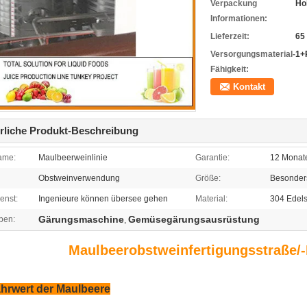
Verpackung
Ho
Informationen:
Lieferzeit:
65
Versorgungsmaterial-
1+
Fähigkeit:
Kontakt
rliche Produkt-Beschreibung
ame:
Maulbeerweinlinie
Garantie:
12 Monat
Obstweinverwendung
Größe:
Besonders
enst:
Ingenieure können übersee gehen
Material:
304 Edels
Gärungsmaschine
Gemüsegärungsausrüstung
ben:
,
Maulbeerobstweinfertigungsstraße/-
hrwert der Maulbeere