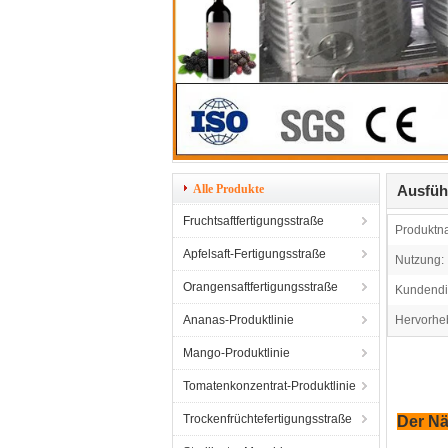
Alle Produkte
Ausfüh
Fruchtsaftfertigungsstraße
Produktn
Apfelsaft-Fertigungsstraße
Nutzung:
Orangensaftfertigungsstraße
Kundendi
Ananas-Produktlinie
Hervorhe
Mango-Produktlinie
Tomatenkonzentrat-Produktlinie
Trockenfrüchtefertigungsstraße
Der Nä