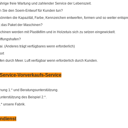
jährige freie Wartung und zahlender Service der Lebenszeit.
n Sie den Soem-Entwurf für Kunden tun?
 könnten die Kapazität, Farbe, Kennzeichen entwerfen, formen und so weiter ents
st das Paket der Maschinen?
chinen werden mit Plastikfilm und in Holzetuis sich zu setzen eingewickelt.
iffungshafen?
i. (Anderes trägt verfügbares wenn erforderlich)
ort
ffen durch Meer. Luft verfügbar wenn erforderlich durch Kunden.
Service-Vorverkaufs-Service
hung 1.* und Beratungsunterstützung.
nterstützung des Beispiel 2.*.
* unsere Fabrik.
ndienst