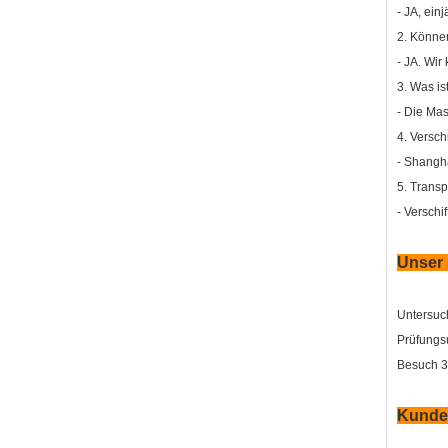
- JA, ein
2. Könne
- JA. Wir
3. Was i
- Die Mas
4. Versch
- Shangha
5. Transp
- Verschi
Unser 
Untersuc
Prüfungsu
Besuch 3.
Kunde