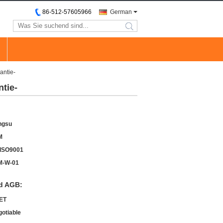
86-512-57605966
German
search
antie-
tie-
ngsu
M
ISO9001
M-W-01
d AGB:
ET
gotiable