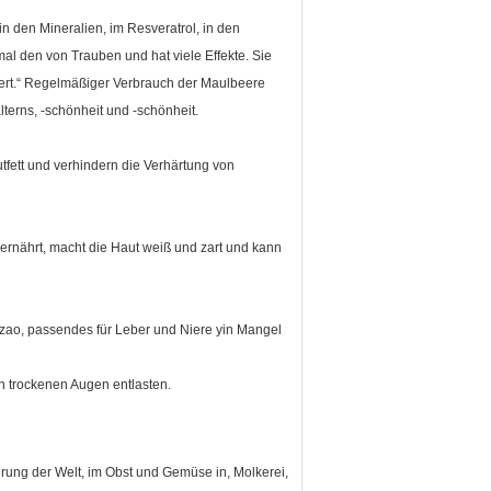
in den Mineralien, im Resveratrol, in den
mal den von Trauben und hat viele Effekte. Sie
dert.“ Regelmäßiger Verbrauch der Maulbeere
terns, -schönheit und -schönheit.
tfett und verhindern die Verhärtung von
 ernährt, macht die Haut weiß und zart und kann
nzao, passendes für Leber und Niere yin Mangel
trockenen Augen entlasten.
ung der Welt, im Obst und Gemüse in, Molkerei,