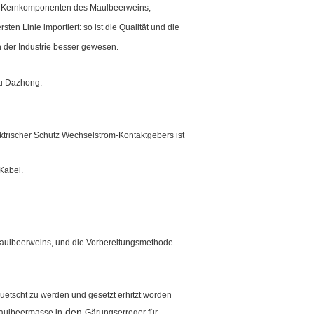
Die Kernkomponenten des Maulbeerweins,
en Linie importiert: so ist die Qualität und die
n der Industrie besser gewesen.
su Dazhong.
ktrischer Schutz Wechselstrom-Kontaktgebers ist
 Kabel.
Maulbeerweins, und die Vorbereitungsmethode
uetscht zu werden und gesetzt erhitzt worden
den
aulbeermasse in
Gärungserreger für