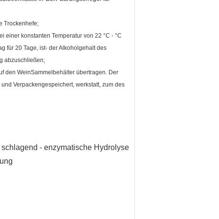
ve Trockenhefe;
i einer konstanten Temperatur von 22 °C - °C
 für 20 Tage, ist- der Alkoholgehalt des
g abzuschließen;
d auf den WeinSammelbehälter übertragen. Der
e und Verpackengespeichert, werkstatt, zum des
 schlagend - enzymatische Hydrolyse
rung