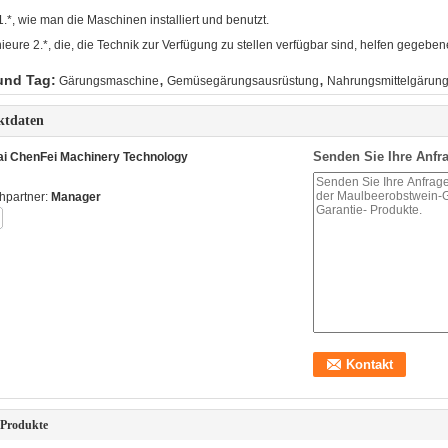
1.*, wie man die Maschinen installiert und benutzt.
ieure 2.*, die, die Technik zur Verfügung zu stellen verfügbar sind, helfen gegebene
,
,
und Tag:
Gärungsmaschine
Gemüsegärungsausrüstung
Nahrungsmittelgärun
ktdaten
Senden Sie Ihre Anfra
i ChenFei Machinery Technology
hpartner:
Manager
 Produkte