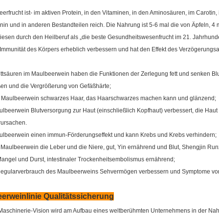
erfrucht ist- im aktiven Protein, in den Vitaminen, in den Aminosäuren, im Carotin, 
in und in anderen Bestandteilen reich. Die Nahrung ist 5-6 mal die von Äpfeln, 4 
riesen durch den Heilberuf als „die beste Gesundheitswesenfrucht im 21. Jahrhun
Immunität des Körpers erheblich verbessern und hat den Effekt des Verzögerungsal
ttsäuren im Maulbeerwein haben die Funktionen der Zerlegung fett und senken Blu
ßen und die Vergrößerung von Gefäßhärte;
lt Maulbeerwein schwarzes Haar, das Haarschwarzes machen kann und glänzend;
ulbeerwein Blutversorgung zur Haut (einschließlich Kopfhaut) verbessert, die Haut
rursachen.
aulbeerwein einen immun-Förderungseffekt und kann Krebs und Krebs verhindern;
 Maulbeerwein die Leber und die Niere, gut, Yin ernährend und Blut, Shengjin Ru
Mangel und Durst, intestinaler Trockenheitsembolismus ernährend;
Regularverbrauch des Maulbeerweins Sehvermögen verbessern und Symptome von 
erweinlinie Qualitätssicherung
Maschinerie-Vision wird am Aufbau eines weltberühmten Unternehmens in der Nahr