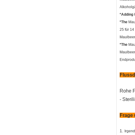
Alkoholg
*Adding
H
*The
Maul
25 für 14
Maulbeer
*The
Maul
Maulbeerw
Endproduk
Fluss
Rohe F
- Steri
Frage 
1.
Irgen