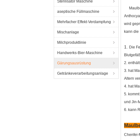
Sterilisator Maschine
Maulbe
aseptische Füllmaschine
Anthocyan
Mehrfacher Effekt-Verdampfung
wird gep
kann die 
Mischanlage
Milchproduktlinie
1.
Die Fe
Handwerks-Bier-Maschine
Blutgefä
2. enthä
Gärungsausrüstung
3. hat Ma
Getränkeverarbeitungsanlage
Altern ve
4. hat M
5. kommt
und Jin-
6. kann 
Maulbe
Chenfei-