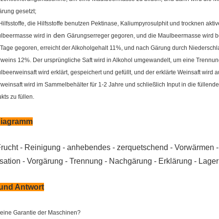
ärung gesetzt;
ilfsstoffe, die Hilfsstoffe benutzen Pektinase, Kaliumpyrosulphit und trocknen akti
den
beermasse wird in
Gärungserreger gegoren, und die Maulbeermasse wird be
 Tage gegoren, erreicht der Alkoholgehalt 11%, und nach Gärung durch Niederschlag
weins 12%. Der ursprüngliche Saft wird in Alkohol umgewandelt, um eine Trennun
beerweinsaft wird erklärt, gespeichert und gefüllt, und der erklärte Weinsaft wir
einsaft wird im Sammelbehälter für 1-2 Jahre und schließlich Input in die füllend
ts zu füllen.
diagramm
rucht - Reinigung - anhebendes - zerquetschend - Vorwärmen -
lisation - Vorgärung - Trennung - Nachgärung - Erklärung - Lage
und Antwort
deine Garantie der Maschinen?