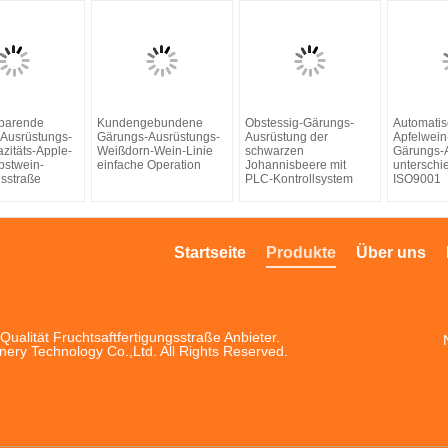
parende
Kundengebundene
Obstessig-Gärungs-
Automati
Ausrüstungs-
Gärungs-Ausrüstungs-
Ausrüstung der
Apfelwein
zitäts-Apple-
Weißdorn-Wein-Linie
schwarzen
Gärungs-
bstwein-
einfache Operation
Johannisbeere mit
unterschi
gsstraße
PLC-Kontrollsystem
ISO9001
Startseite
Produkte
Über uns
ualität Fruchtsaftfertigungsstraße Anbieter.
ry Technology Co.,Ltd. All Rights Reserved.