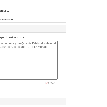
nfalls.
gsausrüstung
ge direkt an uns
(
0
/ 3000)