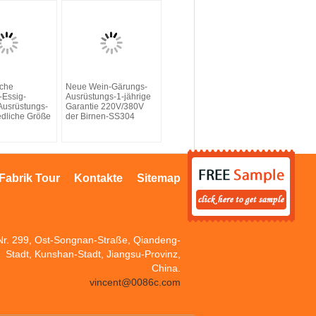
sche
Neue Wein-Gärungs-
-Essig-
Ausrüstungs-1-jährige
Ausrüstungs-
Garantie 220V/380V
edliche Größe
der Birnen-SS304
Fabrik Tour
Kontakte
Sitemap
Nr. 299, Ost-Songnan-Straße, Qiandeng-
Stadt, Kunshan-Stadt, Jiangsu-Provinz,
China.
vincent@0086c.com