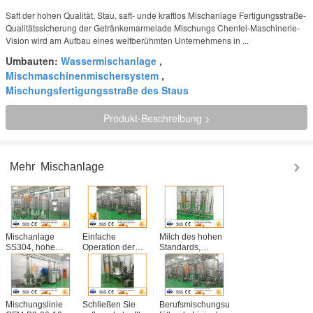
Saft der hohen Qualität, Stau, saft- unde kraftlos Mischanlage Fertigungsstraße-
Qualitätssicherung der Getränkemarmelade Mischungs Chenfei-Maschinerie-
Vision wird am Aufbau eines weltberühmten Unternehmens in ...
Umbauten:
Wassermischanlage
,
Mischmaschinenmischersystem
,
Mischungsfertigungsstraße des Staus
Produkt-Beschreibung >
Mehr
Mischanlage
Mischanlage
Einfache
Milch des hohen
SS304, hohe
Operation der
Standards,
komplette
3T/H Fruchtsaft-
Getränk,
Mischungslinie
Mischanlage-
Teegetränk und
Safts und Staus
Fertigungsstraße-
Mischungsund
Effiency
CFM-B2-03T
füllendes System
des Wassers
Mischungslinie
Schließen Sie
Berufsmischungsund