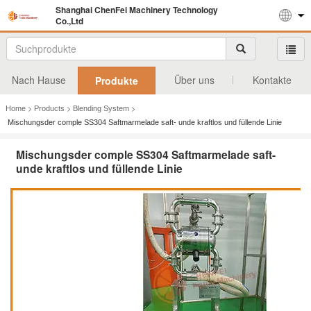
Shanghai ChenFei Machinery Technology
Co.,Ltd
Nach Hause
Über uns
Kontakte
Produkte
>
>
>
Home
Products
Blending System
Mischungsder comple SS304 Saftmarmelade saft- unde kraftlos und füllende Linie
Mischungsder comple SS304 Saftmarmelade saft-
unde kraftlos und füllende Linie